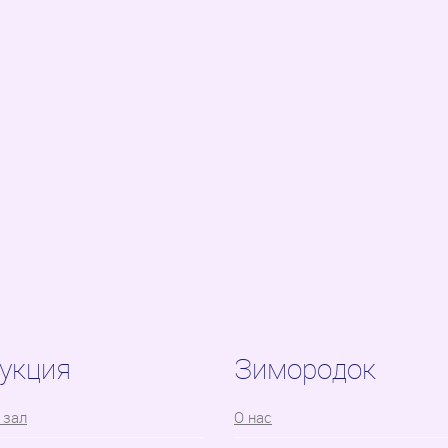
укция
Зимородок
 зал
О нас