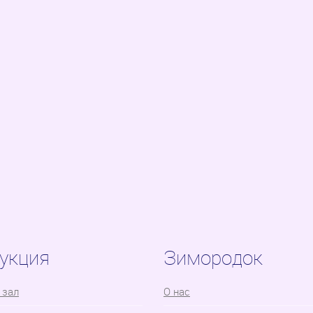
укция
Зимородок
 зал
О нас