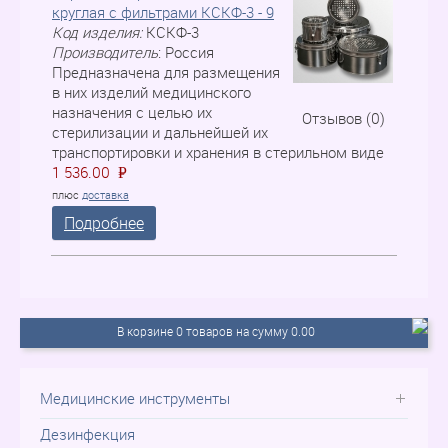
круглая с фильтрами КСКФ-3 - 9
Код изделия:
КСКФ-3
Производитель
:
Россия
Предназначена для размещения
в них изделий медицинского
назначения с целью их
Отзывов (0)
стерилизации и дальнейшей их
транспортировки и хранения в стерильном виде
1 536.00
P
=
плюс
доставка
Подробнее
В корзине 0 товаров на сумму 0.00
Медицинские инструменты
Дезинфекция