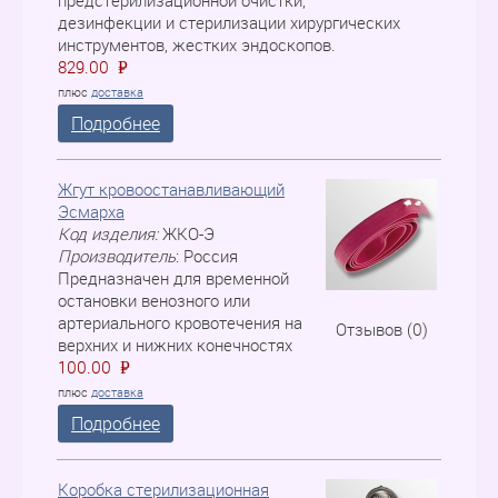
предстерилизационной очистки,
дезинфекции и стерилизации хирургических
инструментов, жестких эндоскопов.
829.00
P
=
плюс
доставка
Подробнее
Жгут кровоостанавливающий
Эсмарха
Код изделия:
ЖКО-Э
Производитель
:
Россия
Предназначен для временной
остановки венозного или
артериального кровотечения на
Отзывов (0)
верхних и нижних конечностях
100.00
P
=
плюс
доставка
Подробнее
Коробка стерилизационная