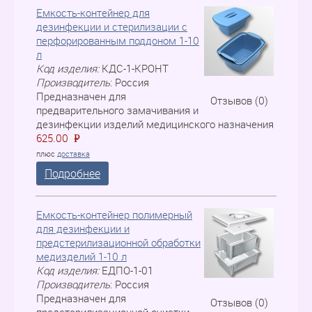
Емкость-контейнер для
дезинфекции и стерилизации с
перфорированным поддоном 1-10
л
Код изделия:
КДС-1-КРОНТ
Производитель
:
Россия
Предназначен для
Отзывов (0)
предварительного замачивания и
дезинфекции изделий медицинского назначения
625.00
P
=
плюс
доставка
Подробнее
Емкость-контейнер полимерный
для дезинфекции и
предстерилизационной обработки
медизделий 1-10 л
Код изделия:
ЕДПО-1-01
Производитель
:
Россия
Предназначен для
Отзывов (0)