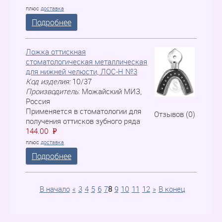
плюс
доставка
Подробнее
Ложка оттискная
стоматологическая металлическая
для нижней челюсти, ЛOC-H №3
Код изделия:
10/37
Производитель
:
Можайский МИЗ,
Россия
Применяется в стоматологии для
Отзывов (0)
получения оттисков зубного ряда
144.00
P
=
плюс
доставка
Подробнее
В начало
«
3
4
5
6
7
8
9
10
11
12
»
В конец