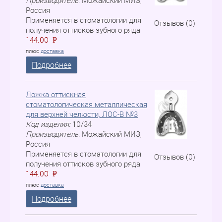
Производитель
:
Можайский МИЗ,
Россия
Применяется в стоматологии для
Отзывов (0)
получения оттисков зубного ряда
144.00
P
=
плюс
доставка
Подробнее
Ложка оттискная
стоматологическая металлическая
для верхней челюсти, ЛOC-B №3
Код изделия:
10/34
Производитель
:
Можайский МИЗ,
Россия
Применяется в стоматологии для
Отзывов (0)
получения оттисков зубного ряда
144.00
P
=
плюс
доставка
Подробнее