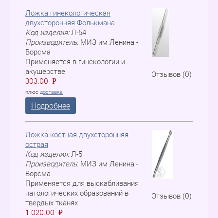
Ложка гинекологическая
двухсторонняя Фолькмана
Код изделия:
Л-54
Производитель
:
МИЗ им Ленина -
Ворсма
Применяется в гинекологии и
акушерстве
Отзывов (0)
303.00
P
=
плюс
доставка
Подробнее
Ложка костная двухсторонняя
острая
Код изделия:
Л-5
Производитель
:
МИЗ им Ленина -
Ворсма
Применяется для выскабливания
патологических образований в
Отзывов (0)
твердых тканях
1 020.00
P
=