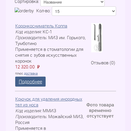
Сортировка:
Кол-во:
Коронкосниматель Коппа
Код изделия:
КС-1
Производитель
:
МИЗ им. Горького,
Тумботино
Применяется в стоматологии для
снятия с зубов искусственных
коронок
Отзывов (0)
12 320.00
P
=
плюс
доставка
Подробнее
Крючок для удаления инородных
тел из носа
Код изделия:
ММИЗ
Производитель
:
Можайский МИЗ,
Россия
Применяется в