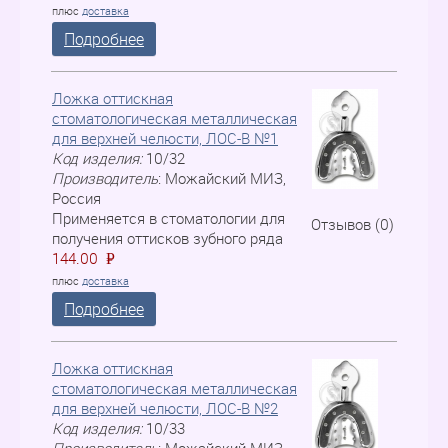
плюс
доставка
Подробнее
Ложка оттискная
стоматологическая металлическая
для верхней челюсти, ЛOC-B №1
Код изделия:
10/32
Производитель
:
Можайский МИЗ,
Россия
Применяется в стоматологии для
Отзывов (0)
получения оттисков зубного ряда
144.00
P
=
плюс
доставка
Подробнее
Ложка оттискная
стоматологическая металлическая
для верхней челюсти, ЛOC-B №2
Код изделия:
10/33