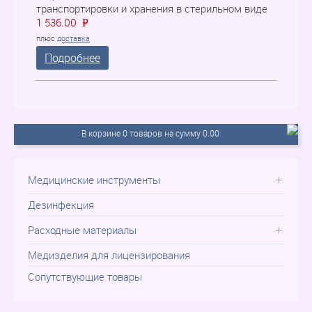
транспортировки и хранения в стерильном виде
1 536.00
P
=
плюс
доставка
Подробнее
В корзине 0 товаров на сумму 0.00
Медицинские инструменты
Дезинфекция
Расходные материалы
Медизделия для лицензирования
Сопутствующие товары