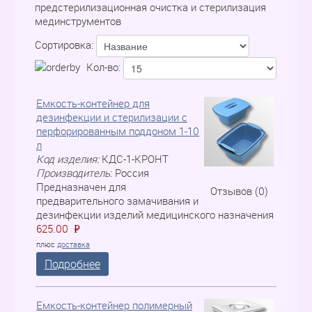
предстерилизационная очистка и стерилизация
мединструментов
Сортировка:
Кол-во:
Емкость-контейнер для
дезинфекции и стерилизации с
перфорированным поддоном 1-10
л
Код изделия:
КДС-1-КРОНТ
Производитель
:
Россия
Предназначен для
Отзывов (0)
предварительного замачивания и
дезинфекции изделий медицинского назначения
625.00
P
=
плюс
доставка
Подробнее
Емкость-контейнер полимерный