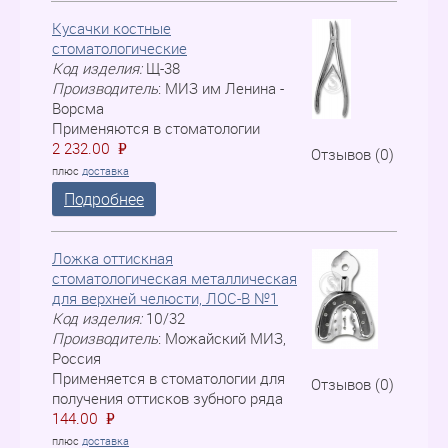
Кусачки костные
стоматологические
Код изделия:
Щ-38
Производитель
:
МИЗ им Ленина -
Ворсма
Применяются в стоматологии
2 232.00
P
=
Отзывов (0)
плюс
доставка
Подробнее
Ложка оттискная
стоматологическая металлическая
для верхней челюсти, ЛOC-B №1
Код изделия:
10/32
Производитель
:
Можайский МИЗ,
Россия
Применяется в стоматологии для
Отзывов (0)
получения оттисков зубного ряда
144.00
P
=
плюс
доставка