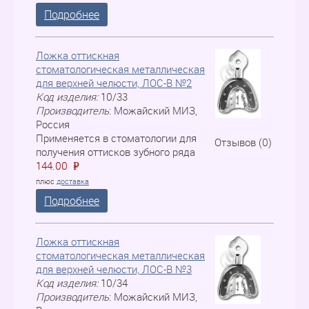
Подробнее
Ложка оттискная
стоматологическая металлическая
для верхней челюсти, ЛOC-B №2
Код изделия:
10/33
Производитель
:
Можайский МИЗ,
Россия
Применяется в стоматологии для
Отзывов (0)
получения оттисков зубного ряда
144.00
P
=
плюс
доставка
Подробнее
Ложка оттискная
стоматологическая металлическая
для верхней челюсти, ЛOC-B №3
Код изделия:
10/34
Производитель
:
Можайский МИЗ,