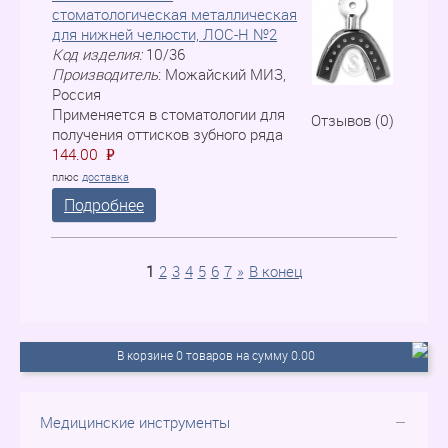
стоматологическая металлическая
для нижней челюсти, ЛOC-H №2
Код изделия:
10/36
Производитель
:
Можайский МИЗ,
Россия
Применяется в стоматологии для
Отзывов (0)
получения оттисков зубного ряда
144.00
P
=
плюс
доставка
Подробнее
1
2
3
4
5
6
7
»
В конец
В корзине 0 товаров на сумму 0.00
Медицинские инструменты