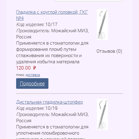
Гладилка с круглой головкой, ГКГ
№4
Код изделия:
10/17
Производитель
:
Можайский МИЗ,
Россия
Применяется в стоматологии для
формирования пломб путем
Отзывов (0)
сглаживания их поверхности и
удаления избытка материала
120.00
P
=
плюс
доставка
Подробнее
Дистальная гладилка-штопфер
Код изделия:
10/19
Производитель
:
Можайский МИЗ,
Россия
Применяется в стоматологии для
уплотнения пломбировочного