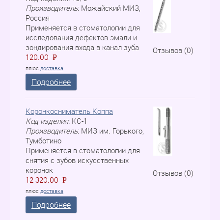
Производитель
:
Можайский МИЗ,
Россия
Применяется в стоматологии для
исследования дефектов эмали и
зондирования входа в канал зуба
Отзывов (0)
120.00
P
=
плюс
доставка
Подробнее
Коронкосниматель Коппа
Код изделия:
КС-1
Производитель
:
МИЗ им. Горького,
Тумботино
Применяется в стоматологии для
снятия с зубов искусственных
коронок
Отзывов (0)
12 320.00
P
=
плюс
доставка
Подробнее