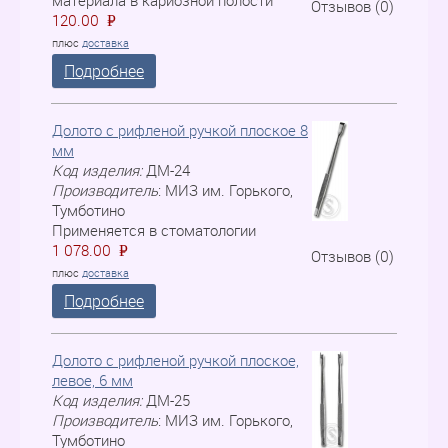
материала в кариозной полости
Отзывов (0)
120.00
P
=
плюс
доставка
Подробнее
Долото с рифленой ручкой плоское 8
мм
Код изделия:
ДМ-24
Производитель
:
МИЗ им. Горького,
Тумботино
Применяется в стоматологии
1 078.00
P
=
Отзывов (0)
плюс
доставка
Подробнее
Долото с рифленой ручкой плоское,
левое, 6 мм
Код изделия:
ДM-25
Производитель
:
МИЗ им. Горького,
Тумботино