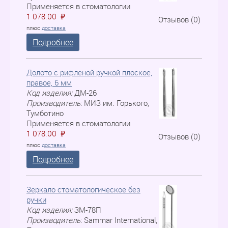
Применяется в стоматологии
1 078.00
P
=
Отзывов (0)
плюс
доставка
Подробнее
Долото с рифленой ручкой плоское,
правое, 6 мм
Код изделия:
ДM-26
Производитель
:
МИЗ им. Горького,
Тумботино
Применяется в стоматологии
1 078.00
P
=
Отзывов (0)
плюс
доставка
Подробнее
Зеркало стоматологическое без
ручки
Код изделия:
ЗM-78П
Производитель
:
Sammar International,