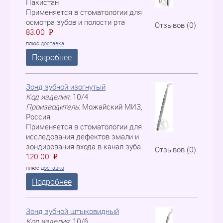
Пакистан
Применяется в стоматологии для
осмотра зубов и полости рта
Отзывов (0)
83.00
P
=
плюс
доставка
Подробнее
Зонд зубной изогнутый
Код изделия:
10/4
Производитель
:
Можайский МИЗ,
Россия
Применяется в стоматологии для
исследования дефектов эмали и
зондирования входа в канал зуба
Отзывов (0)
120.00
P
=
плюс
доставка
Подробнее
Зонд зубной штыковидный
Код изделия:
10/6