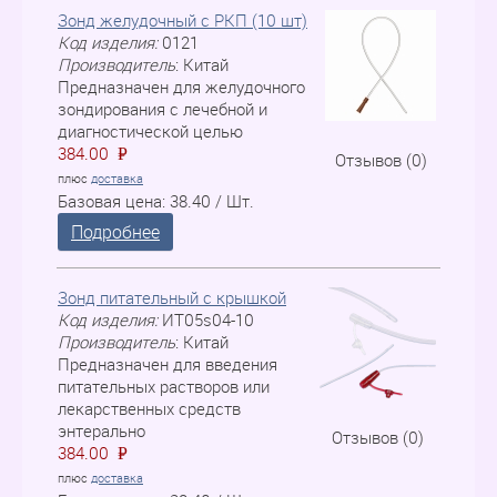
Зонд желудочный с РКП (10 шт)
Код изделия:
0121
Производитель
:
Китай
Предназначен для желудочного
зондирования с лечебной и
диагностической целью
384.00
P
=
Отзывов (0)
плюс
доставка
Базовая цена:
38.40 / Шт.
Подробнее
Зонд питательный с крышкой
Код изделия:
ИТ05s04-10
Производитель
:
Китай
Предназначен для введения
питательных растворов или
лекарственных средств
энтерально
Отзывов (0)
384.00
P
=
плюс
доставка