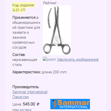
Рейтинг:
Код изделия:
З-31-1П
Применяется
в
общемедицинск
ой практике для
захвата и
зажима
кровеносных
сосудов
Состав:
Увеличить изображение
нержавеющая
сталь
Характеристики:
длина 200 mm
Производитель
:
Sammar International,
Пакистан
545.00
Цена:
P
=
плюс
доставка