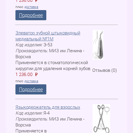
1 236.00
P
=
плюс
доставка
Подробнее
Элеватор зубной штыковидный
медиальный №1М
Код изделия:
Э-53
Производитель
:
МИЗ им Ленина -
Ворсма
Применяется в стоматологической
хирургии для удаления корней зубов
Отзывов (0)
1 236.00
P
=
плюс
доставка
Подробнее
Языкодержатель для взрослых
Код изделия:
Я-4
Производитель
:
МИЗ им Ленина -
Ворсма
Применяется в