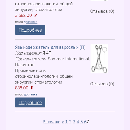
оториноларингологии, общей
хирургии, стоматологии
Отзывов (0)
3 582.00
P
=
плюс
доставка
Подробнее
Языкодержатель для взрослых (П)
Код изделия:
Я-4П
Производитель
:
Sammar International,
Пакистан
Применяется в
оториноларингологии, общей
хирургии, стоматологии
Отзывов (0)
888.00
P
=
плюс
доставка
Подробнее
В начало
«
1
2
3
4
5
6
7