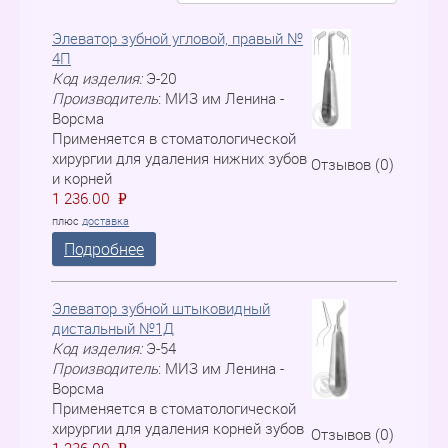
Элеватор зубной угловой, правый №
4П
Код изделия:
Э-20
Производитель
:
МИЗ им Ленина -
Ворсма
Применяется в стоматологической
хирургии для удаления нижних зубов
Отзывов (0)
и корней
1 236.00
P
=
плюс
доставка
Подробнее
Элеватор зубной штыковидный
дистальный №1Д
Код изделия:
Э-54
Производитель
:
МИЗ им Ленина -
Ворсма
Применяется в стоматологической
хирургии для удаления корней зубов
Отзывов (0)