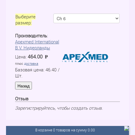
Выберите
размер:
Производитель
:
Apexmed International
B.V. Нидерланды
464.00
Цена:
P
=
плюс
доставка
Базовая цена:
46.40
/
Шт.
Отзыв
Зарегистрируйтесь, чтобы создать отзыв.
В корзине 0 товаров на сумму 0.00