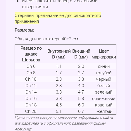
имеет закрытый конец с 2 боковыми
отверстиями
Стерилен, предназначен для однократного
применения
Размеры:
Общая длина катетера 40±2 см
Размер по
Внутренний
Внешний
Цвет
шкале
D (мм)
D (мм)
маркировки
Шарьера
Ch 6
1.1
2.0
синий
Ch 8
1.7
2.7
голубой
Ch 10
2.3
3.3
черный
Ch 12
2.8
4.0
белый
Ch 14
3.3
4.7
зеленый
Ch 16
3.8
5.3
оранжевый
Ch 18
4.5
6.0
красный
Ch 20
5.1
6.7
желтый
При описании товара использована информация с сайта
www.apexmed.ru с официального разрешения фирмы
Апексмед