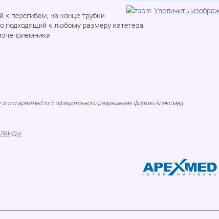
Увеличить изобра
й к перегибам, на конце трубки
но подходящий к любому размеру катетера
 мочеприемника
а www.apexmed.ru с официального разрешения фирмы Апексмед
ерланды