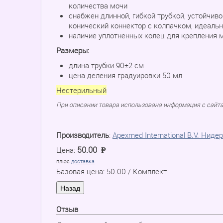
количества мочи
снабжен длинной, гибкой трубкой, устойчиво
конический коннектор с колпачком, идеаль
наличие уплотненных колец для крепления
Размеры:
длина трубки 90±2 см
цена деления градуировки 50 мл
Нестерильный
При описании товара использована информация с сайт
Производитель
:
Apexmed International B.V. Нид
50.00
Цена:
P
=
плюс
доставка
Базовая цена:
50.00
/ Комплект
Отзыв