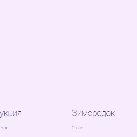
укция
Зимородок
 зал
О нас